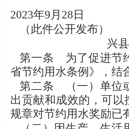
202
3
年
9
月
28
日
（
此件公开发布
）
兴
第一条 为了促进节
省节约用水
条例
》，结
第二条
（一）
单位
出贡献和成效的，可以
规章对节约用水奖励已
（二）
因生产、生活