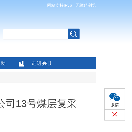
网站支持IPv6
无障碍浏览
互动
走进兴县
公司13号煤层复采
微信